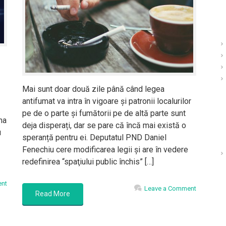
Mai sunt doar două zile până când legea
antifumat va intra în vigoare și patronii localurilor
pe de o parte și fumătorii pe de altă parte sunt
ma
deja disperați, dar se pare că încă mai există o
u
speranță pentru ei. Deputatul PND Daniel
Fenechiu cere modificarea legii și are în vedere
redefinirea “spaţiului public închis” […]
ent
Leave a Comment
Read More