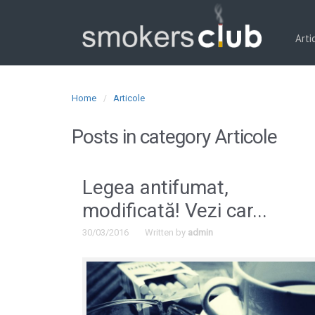
Arti
Home
Articole
Posts in category
Articole
Legea antifumat,
modificată! Vezi car...
30/03/2016
Written by
admin