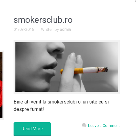
smokersclub.ro
01/03/2016
Written by
admin
Bine ati venit la smokersclub.ro, un site cu si
despre fumat!
Leave a Comment
Read More